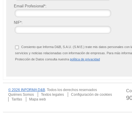
Email Profesional*:
NIF*:
Consiento que Informa D&B, S.A.U. (S.M.E.) trate mis datos personales con l
servicios y noticias relacionadas con información de empresas. Para más infor
Protección de Datos consulta nuestra
política de privacidad
© 2026 INFORMA D&B
. Todos los derechos reservados
Co
Quiénes Somos
Textos legales
Configuración de cookies
9
Tarifas
Mapa web