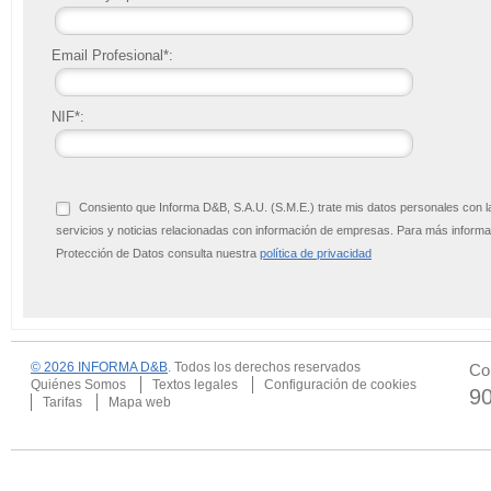
Email Profesional*:
NIF*:
Consiento que Informa D&B, S.A.U. (S.M.E.) trate mis datos personales con l
servicios y noticias relacionadas con información de empresas. Para más infor
Protección de Datos consulta nuestra
política de privacidad
© 2026 INFORMA D&B
. Todos los derechos reservados
Co
Quiénes Somos
Textos legales
Configuración de cookies
9
Tarifas
Mapa web