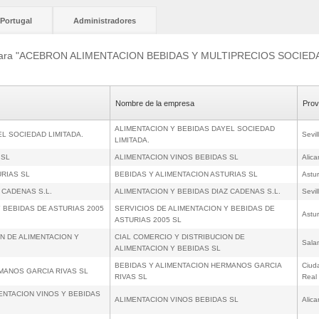
Portugal
Administradores
os para "ACEBRON ALIMENTACION BEBIDAS Y MULTIPRECIOS SOCIED
Nombre de la empresa
Prov
ALIMENTACION Y BEBIDAS DAYEL SOCIEDAD
EL SOCIEDAD LIMITADA.
Sevil
LIMITADA.
 SL
ALIMENTACION VINOS BEBIDAS SL
Alica
URIAS SL
BEBIDAS Y ALIMENTACION ASTURIAS SL
Astur
 CADENAS S.L.
ALIMENTACION Y BEBIDAS DIAZ CADENAS S.L.
Sevil
Y BEBIDAS DE ASTURIAS 2005
SERVICIOS DE ALIMENTACION Y BEBIDAS DE
Astur
ASTURIAS 2005 SL
ON DE ALIMENTACION Y
CIAL COMERCIO Y DISTRIBUCION DE
Sala
ALIMENTACION Y BEBIDAS SL
BEBIDAS Y ALIMENTACION HERMANOS GARCIA
Ciud
RMANOS GARCIA RIVAS SL
RIVAS SL
Real
MENTACION VINOS Y BEBIDAS
ALIMENTACION VINOS BEBIDAS SL
Alica