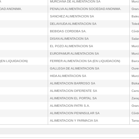
A
MURCIANA DE ALIMENTACION SA
Murc
EDAD ANONIMA.
PENALVA ALIMENTACION SOCIEDAD ANONIMA.
Gran
SANCHEZ ALIMENTACION SA
Bale
DELAVIUDA ALIMENTACION SA
Tole
BEBIDAS CORDOBA SA.
Córd
DISAN ALIMENTACION SA
Sala
EL POZO ALIMENTACION SA
Murc
EUROPAMUR ALIMENTACION SA
Murc
(EN LIQUIDACION)
FERRER ALIMENTACION SA (EN LIQUIDACION)
Barc
GALLEGA DE ALIMENTACION SA
Oure
HIDA ALIMENTACION SA
Murc
ALIMENTACION BARROSO SA
Bizka
ALIMENTACION DIFERENTE SA
Cant
ALIMENTACION EL PORTAL SA
Zara
ALIMENTACION PATRI S.A.
Gran
ALIMENTACION PENINSULAR SA
Córd
ALIMENTACION Y FARMACIA SA
Tarr