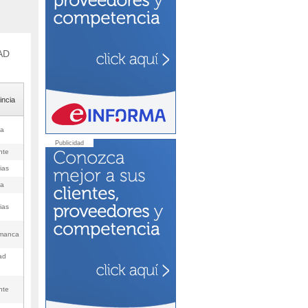
AD
incia
la
Publicidad
nte
ias
la
ias
manca
ad
nte