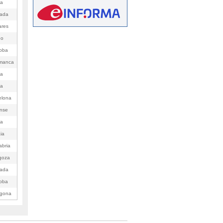
ia
ada
ares
do
oba
manca
ia
ia
elona
nse
ia
ia
abria
goza
ada
oba
agona