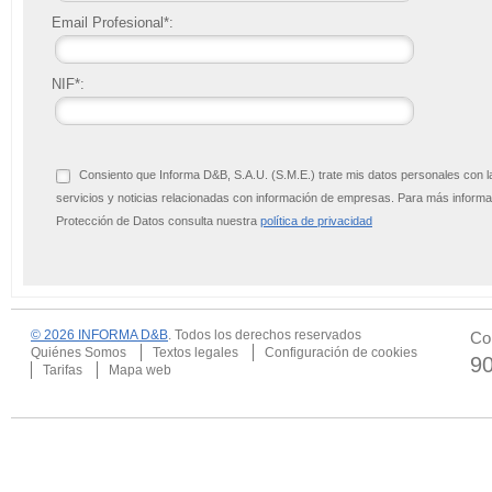
Email Profesional*:
NIF*:
Consiento que Informa D&B, S.A.U. (S.M.E.) trate mis datos personales con l
servicios y noticias relacionadas con información de empresas. Para más infor
Protección de Datos consulta nuestra
política de privacidad
© 2026 INFORMA D&B
. Todos los derechos reservados
Co
Quiénes Somos
Textos legales
Configuración de cookies
9
Tarifas
Mapa web