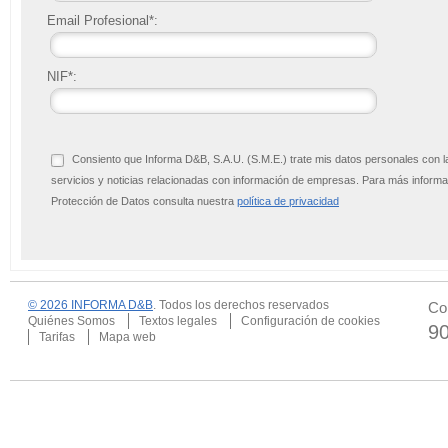
Email Profesional*:
NIF*:
Consiento que Informa D&B, S.A.U. (S.M.E.) trate mis datos personales con l
servicios y noticias relacionadas con información de empresas. Para más infor
Protección de Datos consulta nuestra
política de privacidad
© 2026 INFORMA D&B
. Todos los derechos reservados
Co
Quiénes Somos
Textos legales
Configuración de cookies
9
Tarifas
Mapa web