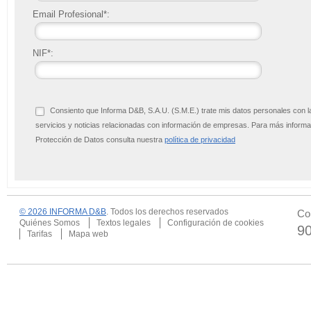
Email Profesional*:
NIF*:
Consiento que Informa D&B, S.A.U. (S.M.E.) trate mis datos personales con l
servicios y noticias relacionadas con información de empresas. Para más infor
Protección de Datos consulta nuestra
política de privacidad
© 2026 INFORMA D&B
. Todos los derechos reservados
Co
Quiénes Somos
Textos legales
Configuración de cookies
9
Tarifas
Mapa web