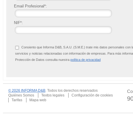
Email Profesional*:
NIF*:
Consiento que Informa D&B, S.A.U. (S.M.E.) trate mis datos personales con l
servicios y noticias relacionadas con información de empresas. Para más infor
Protección de Datos consulta nuestra
política de privacidad
© 2026 INFORMA D&B
. Todos los derechos reservados
Co
Quiénes Somos
Textos legales
Configuración de cookies
9
Tarifas
Mapa web