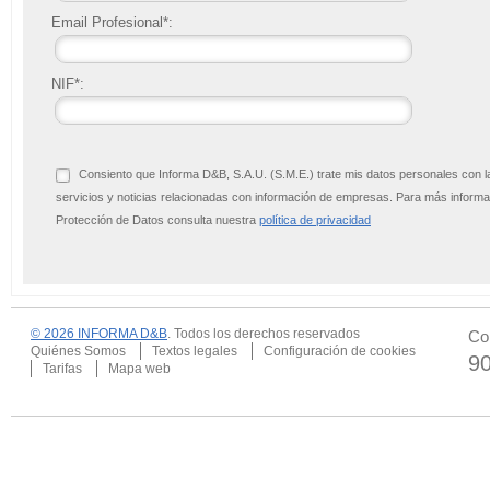
Email Profesional*:
NIF*:
Consiento que Informa D&B, S.A.U. (S.M.E.) trate mis datos personales con l
servicios y noticias relacionadas con información de empresas. Para más infor
Protección de Datos consulta nuestra
política de privacidad
© 2026 INFORMA D&B
. Todos los derechos reservados
Co
Quiénes Somos
Textos legales
Configuración de cookies
9
Tarifas
Mapa web