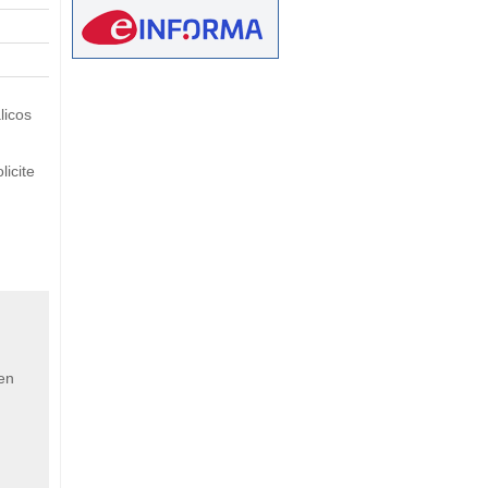
eetMap
licos
icite
 en