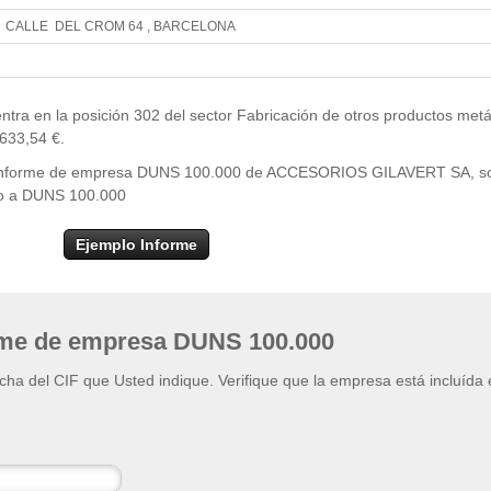
CALLE DEL CROM 64 , BARCELONA
Leaflet
| ©
OpenStr
×
+
ACCESORIOS GILAVERT SA
 en la posición 302 del sector Fabricación de otros productos metá
−
.633,54 €.
el informe de empresa DUNS 100.000 de ACCESORIOS GILAVERT SA, sol
eso a DUNS 100.000
Ejemplo Informe
rme de empresa DUNS 100.000
ficha del CIF que Usted indique. Verifique que la empresa está incluída