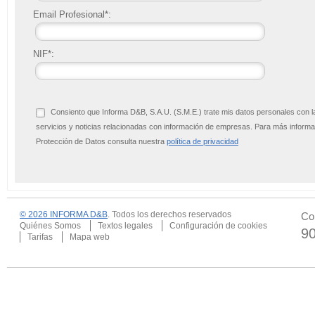
Email Profesional*:
NIF*:
Consiento que Informa D&B, S.A.U. (S.M.E.) trate mis datos personales con l
servicios y noticias relacionadas con información de empresas. Para más infor
Protección de Datos consulta nuestra
política de privacidad
© 2026 INFORMA D&B
. Todos los derechos reservados
Co
Quiénes Somos
Textos legales
Configuración de cookies
9
Tarifas
Mapa web