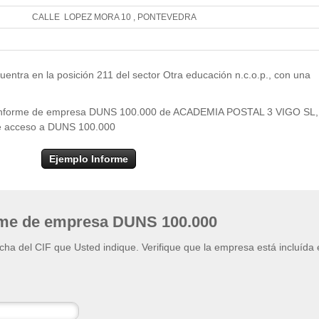
CALLE LOPEZ MORA 10 , PONTEVEDRA
Leaflet
| ©
OpenStr
×
+
ACADEMIA POSTAL 3 VIGO SL
ra en la posición 211 del sector Otra educación n.c.o.p., con una
−
el informe de empresa DUNS 100.000 de ACADEMIA POSTAL 3 VIGO SL,
a de acceso a DUNS 100.000
Ejemplo Informe
rme de empresa DUNS 100.000
ficha del CIF que Usted indique. Verifique que la empresa está incluída