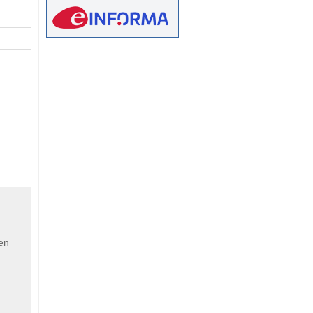
eetMap
 en