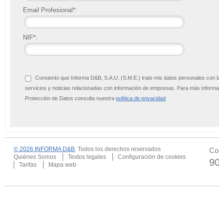
Email Profesional*:
NIF*:
Consiento que Informa D&B, S.A.U. (S.M.E.) trate mis datos personales con l
servicios y noticias relacionadas con información de empresas. Para más infor
Protección de Datos consulta nuestra
política de privacidad
© 2026 INFORMA D&B
. Todos los derechos reservados
Co
Quiénes Somos
Textos legales
Configuración de cookies
9
Tarifas
Mapa web