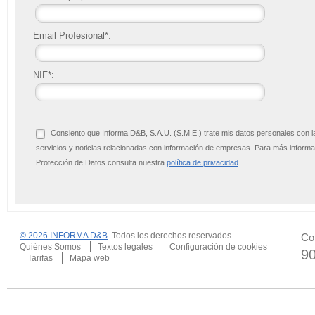
Email Profesional*:
NIF*:
Consiento que Informa D&B, S.A.U. (S.M.E.) trate mis datos personales con l
servicios y noticias relacionadas con información de empresas. Para más infor
Protección de Datos consulta nuestra
política de privacidad
© 2026 INFORMA D&B
. Todos los derechos reservados
Co
Quiénes Somos
Textos legales
Configuración de cookies
9
Tarifas
Mapa web