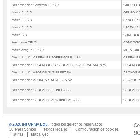
Denominación Comercial EL CID
GRUPO FR
Marca EL CID
GRUPO O
Marca EL CID
SANCHEZ 
Marca EL CID
LACTALIS
Marca CID
COMERCIO 
Anagrama CID SL
COMERCIO 
Marca Antigua EL CID
METALURG
Denominación CEREALES TORREMORELL SA
CEREALES
Denominación LEGUMBRES Y CEREALES SOCIEDAD ANONIMA
LEGUMBRE
Denominación ABONOS GUTIERREZ SA
ABONOS G
Denominación ABONOS Y SEMILLAS SA
ABONOS Y
Denominación CEREALES PEPILLO SA
CEREALES
Denominación CEREALES ARCHIPIELAGO SA.
CEREALES
© 2026 INFORMA D&B
. Todos los derechos reservados
Co
Quiénes Somos
Textos legales
Configuración de cookies
9
Tarifas
Mapa web