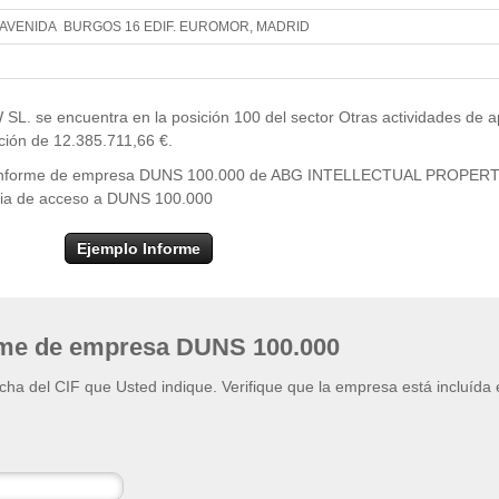
AVENIDA BURGOS 16 EDIF. EUROMOR, MADRID
Leaflet
| ©
OpenStr
×
+
ABG INTELLECTUAL PROPERTY LAW SL.
e encuentra en la posición 100 del sector Otras actividades de a
−
ación de 12.385.711,66 €.
 del informe de empresa DUNS 100.000 de ABG INTELLECTUAL PROPER
encia de acceso a DUNS 100.000
Ejemplo Informe
rme de empresa DUNS 100.000
ficha del CIF que Usted indique. Verifique que la empresa está incluída