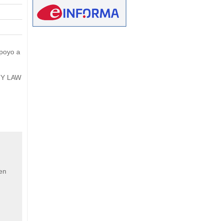
eetMap
poyo a
TY LAW
 en