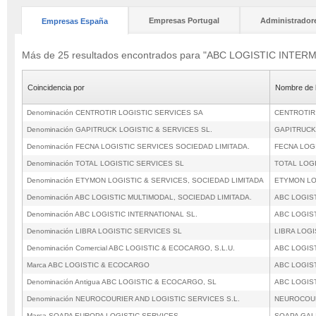
Empresas Portugal
Administrador
Empresas España
Más de 25 resultados encontrados para "ABC LOGISTIC INTE
Coincidencia por
Nombre de 
Denominación CENTROTIR LOGISTIC SERVICES SA
CENTROTIR
Denominación GAPITRUCK LOGISTIC & SERVICES SL.
GAPITRUCK 
Denominación FECNA LOGISTIC SERVICES SOCIEDAD LIMITADA.
FECNA LOGI
Denominación TOTAL LOGISTIC SERVICES SL
TOTAL LOG
Denominación ETYMON LOGISTIC & SERVICES, SOCIEDAD LIMITADA
ETYMON LO
Denominación ABC LOGISTIC MULTIMODAL, SOCIEDAD LIMITADA.
ABC LOGIST
Denominación ABC LOGISTIC INTERNATIONAL SL.
ABC LOGIST
Denominación LIBRA LOGISTIC SERVICES SL
LIBRA LOGI
Denominación Comercial ABC LOGISTIC & ECOCARGO, S.L.U.
ABC LOGIST
Marca ABC LOGISTIC & ECOCARGO
ABC LOGIST
Denominación Antigua ABC LOGISTIC & ECOCARGO, SL
ABC LOGIST
Denominación NEUROCOURIER AND LOGISTIC SERVICES S.L.
NEUROCOUR
Marca SOAPA EUROPA LOGISTIC SERVICES
SOAPA GALI