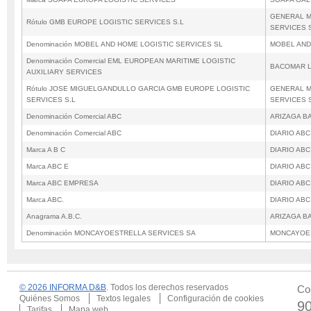
GENERAL M
Rótulo GMB EUROPE LOGISTIC SERVICES S.L
SERVICES 
Denominación MOBEL AND HOME LOGISTIC SERVICES SL
MOBEL AND
Denominación Comercial EML EUROPEAN MARITIME LOGISTIC
BACOMAR L
AUXILIARY SERVICES
Rótulo JOSE MIGUELGANDULLO GARCIA GMB EUROPE LOGISTIC
GENERAL M
SERVICES S.L
SERVICES 
Denominación Comercial ABC
ARIZAGA B
Denominación Comercial ABC
DIARIO ABC
Marca A B C
DIARIO ABC
Marca ABC E
DIARIO ABC
Marca ABC EMPRESA
DIARIO ABC
Marca ABC.
DIARIO ABC
Anagrama A.B.C.
ARIZAGA B
Denominación MONCAYOESTRELLA SERVICES SA
MONCAYOES
© 2026 INFORMA D&B
. Todos los derechos reservados
Co
Quiénes Somos
Textos legales
Configuración de cookies
9
Tarifas
Mapa web