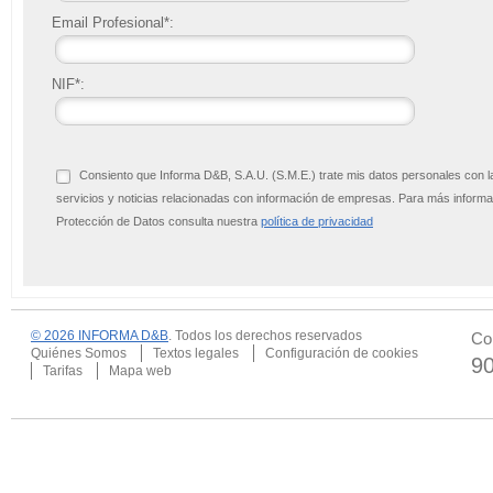
Email Profesional*:
NIF*:
Consiento que Informa D&B, S.A.U. (S.M.E.) trate mis datos personales con l
servicios y noticias relacionadas con información de empresas. Para más infor
Protección de Datos consulta nuestra
política de privacidad
© 2026 INFORMA D&B
. Todos los derechos reservados
Co
Quiénes Somos
Textos legales
Configuración de cookies
9
Tarifas
Mapa web