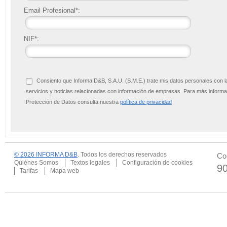
Email Profesional*:
NIF*:
Consiento que Informa D&B, S.A.U. (S.M.E.) trate mis datos personales con l
servicios y noticias relacionadas con información de empresas. Para más infor
Protección de Datos consulta nuestra
política de privacidad
© 2026 INFORMA D&B
. Todos los derechos reservados
Co
Quiénes Somos
Textos legales
Configuración de cookies
9
Tarifas
Mapa web