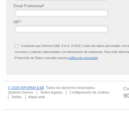
Email Profesional*:
NIF*:
Consiento que Informa D&B, S.A.U. (S.M.E.) trate mis datos personales con l
servicios y noticias relacionadas con información de empresas. Para más infor
Protección de Datos consulta nuestra
política de privacidad
© 2026 INFORMA D&B
. Todos los derechos reservados
Co
Quiénes Somos
Textos legales
Configuración de cookies
9
Tarifas
Mapa web