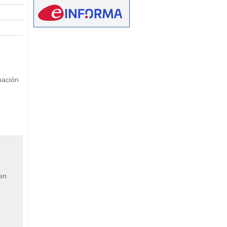
eetMap
mación
 en