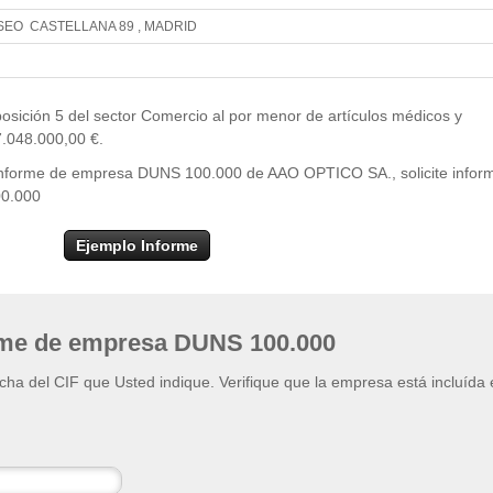
SEO CASTELLANA 89 , MADRID
Leaflet
| ©
OpenStr
×
+
AAO OPTICO SA.
sición 5 del sector Comercio al por menor de artículos médicos y
−
7.048.000,00 €.
l informe de empresa DUNS 100.000 de AAO OPTICO SA., solicite infor
00.000
Ejemplo Informe
rme de empresa DUNS 100.000
ficha del CIF que Usted indique. Verifique que la empresa está incluída