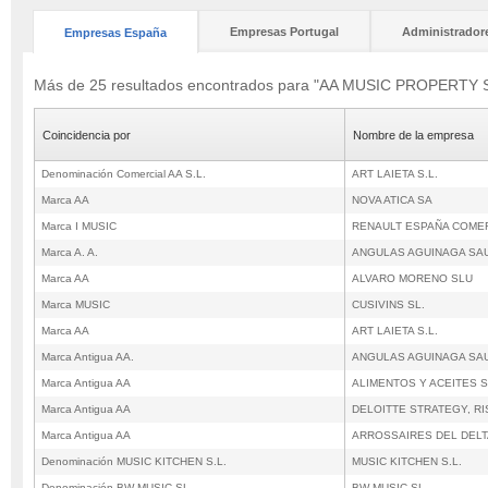
Empresas Portugal
Administrador
Empresas España
Más de 25 resultados encontrados para "AA MUSIC PROPERTY
Coincidencia por
Nombre de la empresa
Denominación Comercial AA S.L.
ART LAIETA S.L.
Marca AA
NOVA ATICA SA
Marca I MUSIC
RENAULT ESPAÑA COME
Marca A. A.
ANGULAS AGUINAGA SA
Marca AA
ALVARO MORENO SLU
Marca MUSIC
CUSIVINS SL.
Marca AA
ART LAIETA S.L.
Marca Antigua AA.
ANGULAS AGUINAGA SA
Marca Antigua AA
ALIMENTOS Y ACEITES S
Marca Antigua AA
DELOITTE STRATEGY, RI
Marca Antigua AA
ARROSSAIRES DEL DELTA 
Denominación MUSIC KITCHEN S.L.
MUSIC KITCHEN S.L.
Denominación BW MUSIC SL.
BW MUSIC SL.