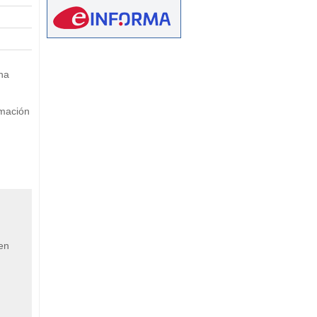
eetMap
na
rmación
 en