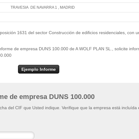
TRAVESIA DE NAVARRA 1 , MADRID
Leaflet
| ©
OpenStr
×
+
A WOLF PLAN SL.
sición 1631 del sector Construcción de edificios residenciales, con u
−
l informe de empresa DUNS 100.000 de A WOLF PLAN SL., solicite info
00.000
Ejemplo Informe
rme de empresa DUNS 100.000
ficha del CIF que Usted indique. Verifique que la empresa está incluída