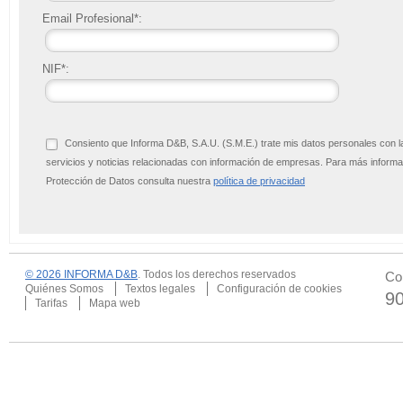
Email Profesional*:
NIF*:
Consiento que Informa D&B, S.A.U. (S.M.E.) trate mis datos personales con l
servicios y noticias relacionadas con información de empresas. Para más infor
Protección de Datos consulta nuestra
política de privacidad
© 2026 INFORMA D&B
. Todos los derechos reservados
Co
Quiénes Somos
Textos legales
Configuración de cookies
9
Tarifas
Mapa web