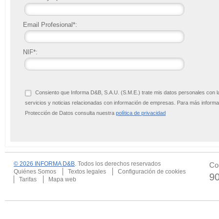
Email Profesional*:
NIF*:
Consiento que Informa D&B, S.A.U. (S.M.E.) trate mis datos personales con l
servicios y noticias relacionadas con información de empresas. Para más infor
Protección de Datos consulta nuestra
política de privacidad
© 2026 INFORMA D&B
. Todos los derechos reservados
Co
Quiénes Somos
Textos legales
Configuración de cookies
9
Tarifas
Mapa web