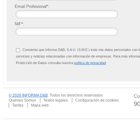
Email Profesional*:
NIF*:
Consiento que Informa D&B, S.A.U. (S.M.E.) trate mis datos personales con l
servicios y noticias relacionadas con información de empresas. Para más infor
Protección de Datos consulta nuestra
política de privacidad
© 2026 INFORMA D&B
. Todos los derechos reservados
Co
Quiénes Somos
Textos legales
Configuración de cookies
9
Tarifas
Mapa web