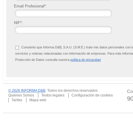
Email Profesional*:
NIF*:
Consiento que Informa D&B, S.A.U. (S.M.E.) trate mis datos personales con l
servicios y noticias relacionadas con información de empresas. Para más infor
Protección de Datos consulta nuestra
política de privacidad
© 2026 INFORMA D&B
. Todos los derechos reservados
Co
Quiénes Somos
Textos legales
Configuración de cookies
9
Tarifas
Mapa web