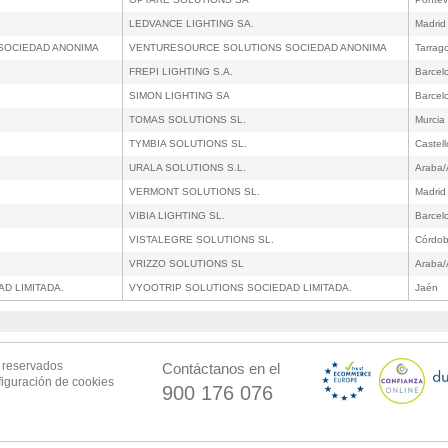
LEDVANCE LIGHTING SA.
Madrid
 SOCIEDAD ANONIMA
VENTURESOURCE SOLUTIONS SOCIEDAD ANONIMA
Tarrag
FREPI LIGHTING S.A.
Barcel
SIMON LIGHTING SA
Barcel
TOMAS SOLUTIONS SL.
Murcia
TYMBIA SOLUTIONS SL.
Castel
URALA SOLUTIONS S.L.
Araba/
VERMONT SOLUTIONS SL.
Madrid
VIBIA LIGHTING SL.
Barcel
VISTALEGRE SOLUTIONS SL.
Córdo
VRIZZO SOLUTIONS SL
Araba/
D LIMITADA.
VYOOTRIP SOLUTIONS SOCIEDAD LIMITADA.
Jaén
s reservados
Contáctanos en el
iguración de cookies
900 176 076