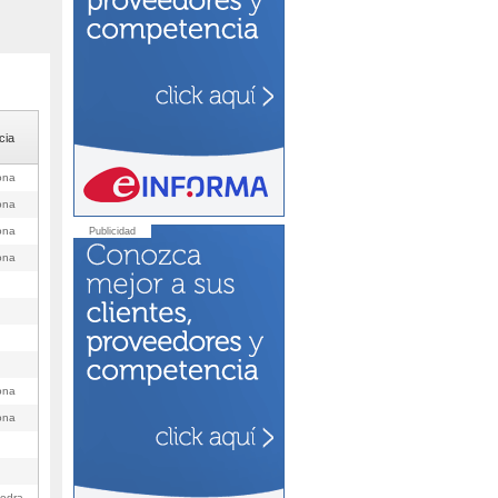
cia
ona
ona
ona
Publicidad
ona
ona
ona
edra