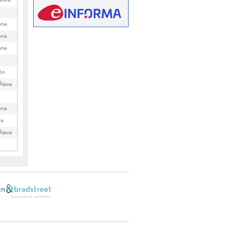
ona
ona
ona
lón
Álava
ona
ba
Álava