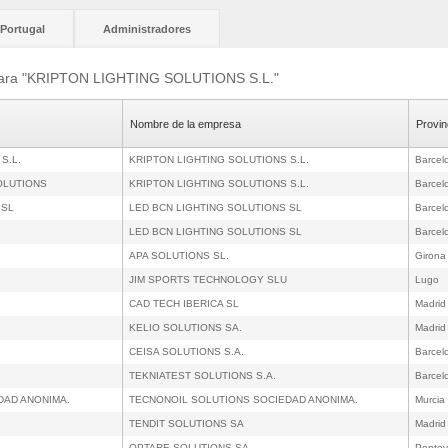
Portugal
Administradores
 para "KRIPTON LIGHTING SOLUTIONS S.L."
Nombre de la empresa
Provin
S.L.
KRIPTON LIGHTING SOLUTIONS S.L.
Barcel
SOLUTIONS
KRIPTON LIGHTING SOLUTIONS S.L.
Barcel
 SL
LED BCN LIGHTING SOLUTIONS SL
Barcel
LED BCN LIGHTING SOLUTIONS SL
Barcel
APA SOLUTIONS SL.
Girona
JIM SPORTS TECHNOLOGY SLU
Lugo
CAD TECH IBERICA SL
Madrid
KELIO SOLUTIONS SA.
Madrid
CEISA SOLUTIONS S.A.
Barcel
TEKNIATEST SOLUTIONS S.A.
Barcel
DAD ANONIMA.
TECNONOIL SOLUTIONS SOCIEDAD ANONIMA.
Murcia
TENDIT SOLUTIONS SA
Madrid
OPTARE SOLUTIONS SA
Pontev