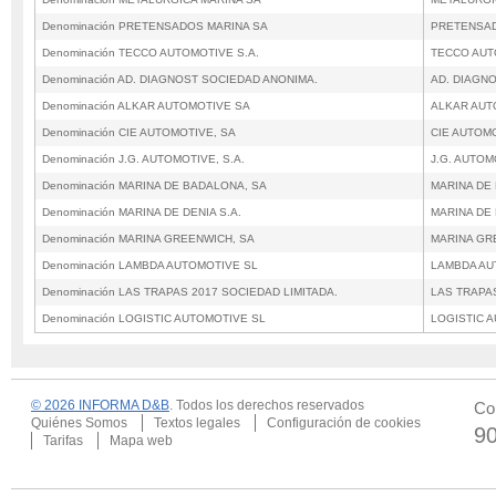
Denominación PRETENSADOS MARINA SA
PRETENSAD
Denominación TECCO AUTOMOTIVE S.A.
TECCO AUT
Denominación AD. DIAGNOST SOCIEDAD ANONIMA.
AD. DIAGN
Denominación ALKAR AUTOMOTIVE SA
ALKAR AUT
Denominación CIE AUTOMOTIVE, SA
CIE AUTOMO
Denominación J.G. AUTOMOTIVE, S.A.
J.G. AUTOM
Denominación MARINA DE BADALONA, SA
MARINA DE
Denominación MARINA DE DENIA S.A.
MARINA DE 
Denominación MARINA GREENWICH, SA
MARINA GR
Denominación LAMBDA AUTOMOTIVE SL
LAMBDA AU
Denominación LAS TRAPAS 2017 SOCIEDAD LIMITADA.
LAS TRAPAS
Denominación LOGISTIC AUTOMOTIVE SL
LOGISTIC 
© 2026 INFORMA D&B
. Todos los derechos reservados
Co
Quiénes Somos
Textos legales
Configuración de cookies
9
Tarifas
Mapa web