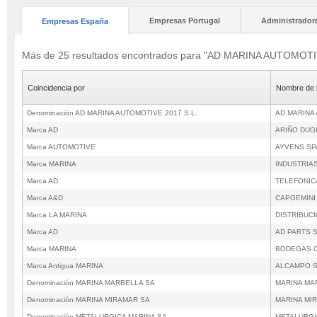
Empresas Portugal
Administrador
Empresas España
Más de 25 resultados encontrados para "AD MARINA AUTOMOTI
Coincidencia por
Nombre de 
Denominación AD MARINA AUTOMOTIVE 2017 S.L.
AD MARINA 
Marca AD
ARIÑO DUG
Marca AUTOMOTIVE
AYVENS SP
Marca MARINA
INDUSTRIA
Marca AD
TELEFONIC
Marca A&D
CAPGEMINI
Marca LA MARINA
DISTRIBUC
Marca AD
AD PARTS 
Marca MARINA
BODEGAS C
Marca Antigua MARINA
ALCAMPO 
Denominación MARINA MARBELLA SA
MARINA MA
Denominación MARINA MIRAMAR SA
MARINA MI
Denominación METALURGICA MARINA SA
METALURGI