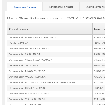
Empresas Portugal
Administrador
Empresas España
Más de 25 resultados encontrados para "ACUMULADORES PALM
Coincidencia por
Nombre d
Denominación ACUMULADORES PALMA SL.
ACUMULA
Rótulo LA PALMA
JUAN CA
Denominación MARBRES PALMA SA
MARBRES
Denominación 29 PALMA SA
29 PALM
Denominación VILLARRASA PALMA SA
VILLARR
Denominación 30 PALMA SA
30 PALM
Denominación BINGO PALMA SA
BINGO P
Denominación AVEDO PALMA SA.
AVEDO P
Denominación AUTOMOVILES PALMA SOCIEDAD ANONIMA
AUTOMOV
Denominación DISA LA PALMA SL.
DISA LA 
Denominación REFYOBI LA PALMA SL.
REFYOBI 
Denominación TYA LA PALMA S.L.
TYA LA P
Denominación BOHIO PALMA SL
BOHIO P