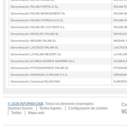
Denominación PALMA PORTALS SL.
PALMA P
Denominación PALMA MANAGEMENT SL
PALMA M
Denominación PALMA HYDRAULICS SL.
PALMA H
Denominación PALMA DE LOS RIOS S.L.
PALMA DE
Denominación NOVELEC PALMA SL.
NOVELEC
Denominación WASABI PALMA SL
WASABI 
Denominación LACTEOS PALMA SL
LACTEOS
Denominación LA PALMA RESORT SL
LA PALM
Denominación ACUMULADORES NAVARRA SLU
ACUMULA
Denominación FITOSANITARIOS PALMA SL
FITOSAN
Denominación GRANADA LA PALMA S.C.A.
GRANADA 
Denominación Comercial PALMA PAN
EUROPAS
© 2026 INFORMA D&B
. Todos los derechos reservados
Co
Quiénes Somos
Textos legales
Configuración de cookies
9
Tarifas
Mapa web