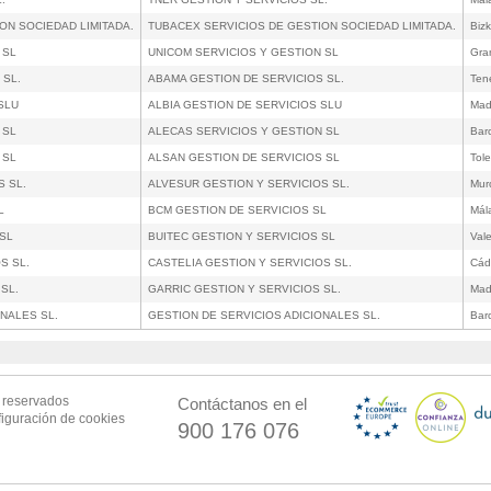
ON SOCIEDAD LIMITADA.
TUBACEX SERVICIOS DE GESTION SOCIEDAD LIMITADA.
Bizk
 SL
UNICOM SERVICIOS Y GESTION SL
Gra
 SL.
ABAMA GESTION DE SERVICIOS SL.
Tene
SLU
ALBIA GESTION DE SERVICIOS SLU
Mad
 SL
ALECAS SERVICIOS Y GESTION SL
Bar
 SL
ALSAN GESTION DE SERVICIOS SL
Tol
S SL.
ALVESUR GESTION Y SERVICIOS SL.
Mur
L
BCM GESTION DE SERVICIOS SL
Mál
 SL
BUITEC GESTION Y SERVICIOS SL
Val
S SL.
CASTELIA GESTION Y SERVICIOS SL.
Cád
SL.
GARRIC GESTION Y SERVICIOS SL.
Mad
ONALES SL.
GESTION DE SERVICIOS ADICIONALES SL.
Bar
s reservados
Contáctanos en el
iguración de cookies
900 176 076