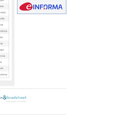
aia
nada
rife
rid
celona
edo
cia
aga
encia
iz
rid
celona