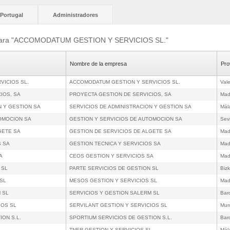
Portugal
Administradores
s para "ACCOMODATUM GESTION Y SERVICIOS SL."
Nombre de la empresa
Pro
VICIOS SL.
ACCOMODATUM GESTION Y SERVICIOS SL.
Val
IOS, SA
PROYECTA GESTION DE SERVICIOS, SA
Mad
N Y GESTION SA
SERVICIOS DE ADMINISTRACION Y GESTION SA
Mál
TOMOCION SA
GESTION Y SERVICIOS DE AUTOMOCION SA
Sevi
GETE SA
GESTION DE SERVICIOS DE ALGETE SA
Mad
S SA
GESTION TECNICA Y SERVICIOS SA
Mad
A
CEOS GESTION Y SERVICIOS SA
Mad
 SL
PARTE SERVICIOS DE GESTION SL
Bizk
 SL
MESOS GESTION Y SERVICIOS SL
Mad
 SL
SERVICIOS Y GESTION SALERM SL
Bar
IOS SL
SERVILANT GESTION Y SERVICIOS SL
Mur
ION S.L.
SPORTIUM SERVICIOS DE GESTION S.L.
Bar
.
TNER GESTION Y SERVICIOS SL.
Mál