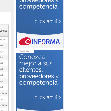
vincia
encia
rid
aga
Publicidad
lla
rid
rid
rid
aia
rid
celona
cia
celona
aga