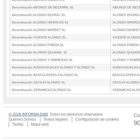
Denominación ABONOS DE BECERRIL SL
ABONOS DE BECE
Denominación ALONSO DOURAL SL
ALONSO DOURAL
Denominación ALONSO HIPERCAS SL
ALONSO HIPERC
Denominación ALONSO MARKET SL.
ALONSO MARKET
Denominación VICENTE ALONSO SL
VICENTE ALONSO
Denominación ALONSO PINEDA SL
ALONSO PINEDA 
Denominación ALONSO QUIJANO, SL
ALONSO QUIJANO
Denominación ALONSO Y FABREGAS SL
ALONSO Y FABR
Denominación AUDIOVISUALES ALONSO Y ALONSO SL
AUDIOVISUALES 
Denominación BASCULANTES A ALONSO SL
BASCULANTES A 
Denominación CECILIO ALONSO SL
CECILIO ALONSO
Denominación CERAMICAS ALONSO SL
CERAMICAS ALO
© 2026 INFORMA D&B
. Todos los derechos reservados
Co
Quiénes Somos
Textos legales
Configuración de cookies
9
Tarifas
Mapa web